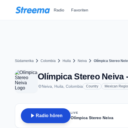
Zum Hauptinhalt springen
Radio
Favoriten
chevron_right
chevron_right
chevron_right
chevron_right
Südamerika
Colombia
Huila
Neiva
Olímpica Stereo Nei
Olímpica Stereo Neiva -
place
Neiva, Huila, Colombia
Country
Mexican Regio
LIVE
play_arrow
Radio hören
Olímpica Stereo Neiva