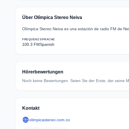
Über Olímpica Stereo Neiva
Olímpica Stereo Neiva es una estación de radio FM de Nei
FREQUENZ
SPRACHE
100.3 FM
Spanish
Hörerbewertungen
Noch keine Bewertungen. Seien Sie der Erste, der seine Me
Kontakt
language
olimpicastereo.com.co