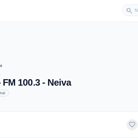
Sender
search
va
 FM 100.3 - Neiva
nal
favorite