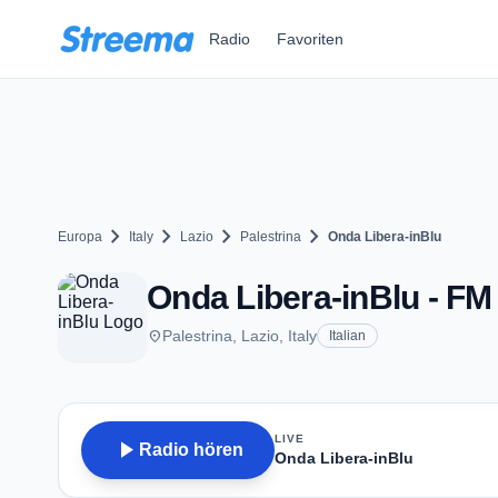
Zum Hauptinhalt springen
Radio
Favoriten
chevron_right
chevron_right
chevron_right
chevron_right
Europa
Italy
Lazio
Palestrina
Onda Libera-inBlu
Onda Libera-inBlu - FM 
place
Palestrina, Lazio, Italy
Italian
LIVE
play_arrow
Radio hören
Onda Libera-inBlu