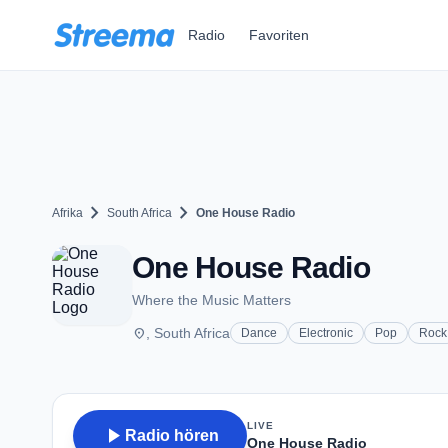
Zum Hauptinhalt springen
Radio
Favoriten
chevron_right
chevron_right
Afrika
South Africa
One House Radio
One House Radio
Where the Music Matters
place
, South Africa
Dance
Electronic
Pop
Rock
LIVE
play_arrow
Radio hören
One House Radio