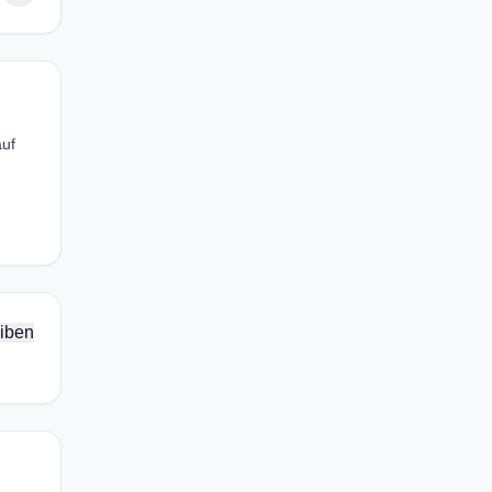
auf
iben