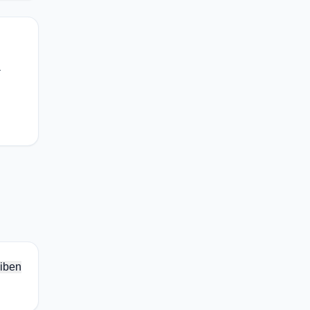
—
iben