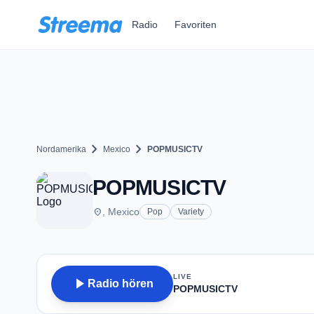
Zum Hauptinhalt springen
Radio
Favoriten
chevron_right
chevron_right
Nordamerika
Mexico
POPMUSICTV
POPMUSICTV
place
, Mexico
Pop
Variety
LIVE
play_arrow
Radio hören
POPMUSICTV