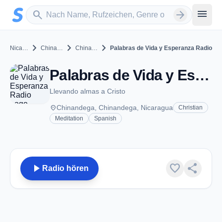
Zum Hauptinhalt springen
Sender suchen
menu
search
arrow_forward
chevron_right
chevron_right
chevron_right
Nicaragua
Chinandega
Chinandega
Palabras de Vida y Esperanza Radio
Palabras de Vida y Esperanza Radio - Chinandega
Llevando almas a Cristo
place
Chinandega, Chinandega, Nicaragua
Christian
Meditation
Spanish
play_arrow
favorite
share
Radio hören