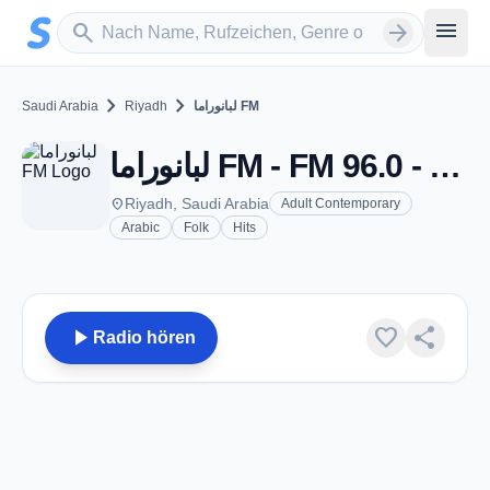
Zum Hauptinhalt springen
Sender suchen
menu
search
arrow_forward
chevron_right
chevron_right
Saudi Arabia
Riyadh
لبانوراما FM
لبانوراما FM - FM 96.0 - Riyadh
place
Riyadh, Saudi Arabia
Adult Contemporary
Arabic
Folk
Hits
play_arrow
favorite
share
Radio hören