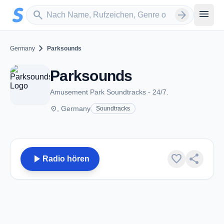
Zum Hauptinhalt springen
Sender suchen
menu
search
arrow_forward
chevron_right
Germany
Parksounds
Parksounds
Amusement Park Soundtracks - 24/7.
place
, Germany
Soundtracks
play_arrow
favorite
share
Radio hören