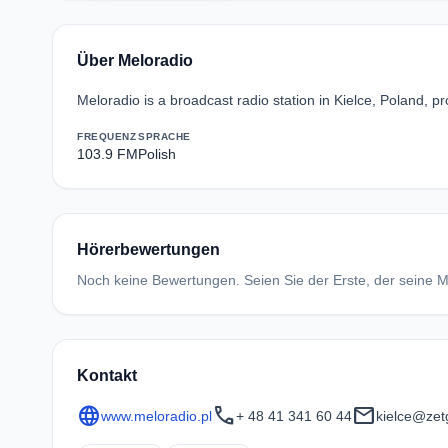
Über Meloradio
Meloradio is a broadcast radio station in Kielce, Poland, 
FREQUENZ
SPRACHE
103.9 FM
Polish
Hörerbewertungen
Noch keine Bewertungen. Seien Sie der Erste, der seine Me
Kontakt
language
call
mail
www.meloradio.pl
+ 48 41 341 60 44
kielce@zetg