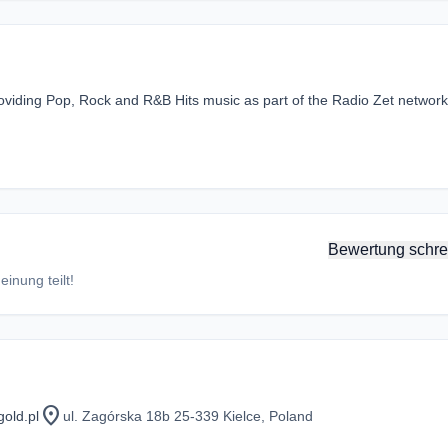
providing Pop, Rock and R&B Hits music as part of the Radio Zet network
Bewertung schre
inung teilt!
location_on
old.pl
ul. Zagórska 18b 25-339 Kielce, Poland