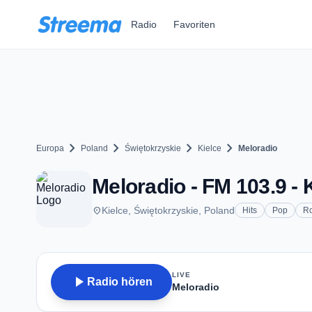
Zum Hauptinhalt springen
Radio
Favoriten
chevron_right
chevron_right
chevron_right
chevron_right
Europa
Poland
Świętokrzyskie
Kielce
Meloradio
Meloradio - FM 103.9 - 
place
Kielce, Świętokrzyskie, Poland
Hits
Pop
R
LIVE
play_arrow
Radio hören
Meloradio