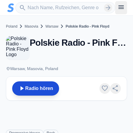
Zum Hauptinhalt springen
Sender suchen
menu
search
arrow_forward
chevron_right
chevron_right
chevron_right
Poland
Masovia
Warsaw
Polskie Radio - Pink Floyd
Polskie Radio - Pink Floyd - Warsaw
place
Warsaw, Masovia, Poland
play_arrow
favorite
share
Radio hören