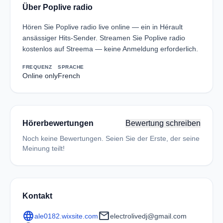
Über Poplive radio
Hören Sie Poplive radio live online — ein in Hérault
ansässiger Hits-Sender. Streamen Sie Poplive radio
kostenlos auf Streema — keine Anmeldung erforderlich.
FREQUENZ
SPRACHE
Online only
French
Hörerbewertungen
Bewertung schreiben
Noch keine Bewertungen. Seien Sie der Erste, der seine
Meinung teilt!
Kontakt
language
mail
ale0182.wixsite.com
electrolivedj@gmail.com