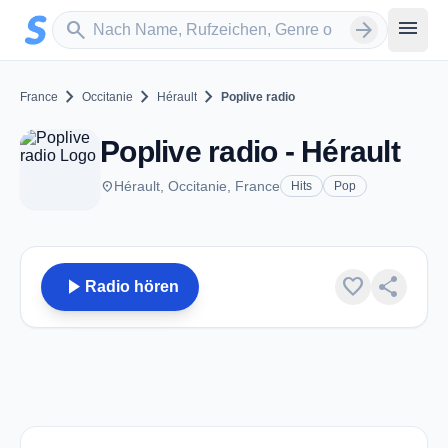
Zum Hauptinhalt springen
Sender suchen
menu
search
arrow_forward
chevron_right
chevron_right
chevron_right
France
Occitanie
Hérault
Poplive radio
Poplive radio - Hérault
place
Hérault, Occitanie, France
Hits
Pop
play_arrow
favorite
share
Radio hören