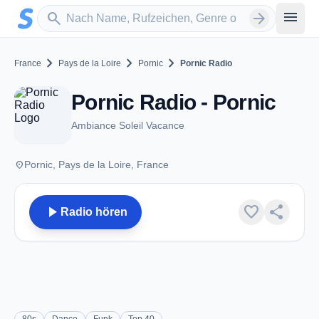
Zum Hauptinhalt springen
Sender suchen
menu
search
arrow_forward
chevron_right
chevron_right
chevron_right
France
Pays de la Loire
Pornic
Pornic Radio
Pornic Radio - Pornic
Ambiance Soleil Vacance
place
Pornic, Pays de la Loire, France
play_arrow
favorite
share
Radio hören