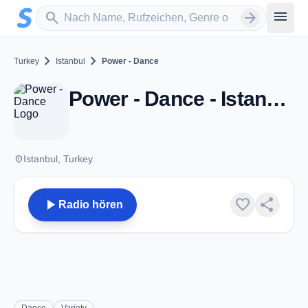
Zum Hauptinhalt springen
Sender suchen
menu
search
arrow_forward
chevron_right
chevron_right
Turkey
Istanbul
Power - Dance
Power - Dance - Istanbul
place
Istanbul, Turkey
play_arrow
favorite
share
Radio hören