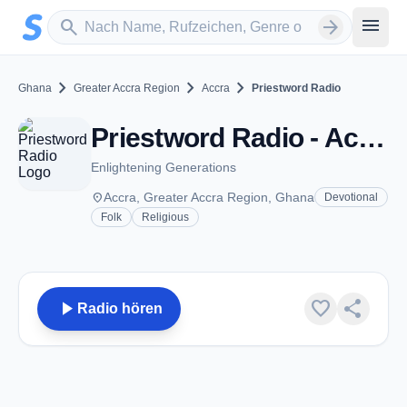
Zum Hauptinhalt springen
Sender suchen
menu
search
arrow_forward
chevron_right
chevron_right
chevron_right
Ghana
Greater Accra Region
Accra
Priestword Radio
Priestword Radio - Accra
Enlightening Generations
place
Accra, Greater Accra Region, Ghana
Devotional
Folk
Religious
play_arrow
favorite
share
Radio hören