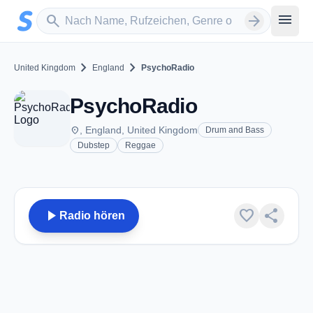
Zum Hauptinhalt springen
Sender suchen
menu
search
arrow_forward
chevron_right
chevron_right
United Kingdom
England
PsychoRadio
PsychoRadio
place
, England, United Kingdom
Drum and Bass
Dubstep
Reggae
play_arrow
favorite
share
Radio hören