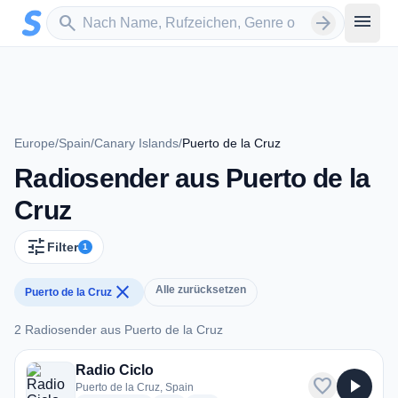
Zum Hauptinhalt springen
Sender suchen
menu
search
arrow_forward
Europe
/
Spain
/
Canary Islands
/
Puerto de la Cruz
Radiosender aus Puerto de la
Cruz
tune
Filter
1
close
Alle zurücksetzen
Puerto de la Cruz
2 Radiosender aus Puerto de la Cruz
2 Radiosender aus Puerto de la Cruz
Radio Ciclo
favorite
play_arrow
Puerto de la Cruz, Spain