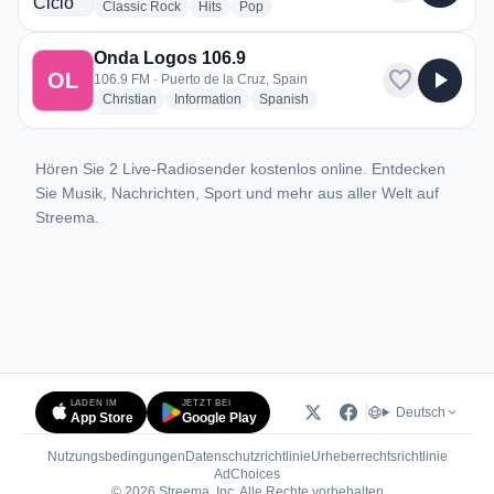
radio stations
radio stations
radio stations
Classic Rock
Hits
Pop
Onda Logos 106.9
favorite
play_arrow
OL
106.9 FM · Puerto de la Cruz, Spain
radio stations
radio stations
radio stations
Christian
Information
Spanish
more genres for Onda Logos 106.9
+1
more
Hören Sie 2 Live-Radiosender kostenlos online. Entdecken
Sie Musik, Nachrichten, Sport und mehr aus aller Welt auf
Streema.
LADEN IM
JETZT BEI
Deutsch
App Store
Google Play
Nutzungsbedingungen
Datenschutzrichtlinie
Urheberrechtsrichtlinie
(öffnet in neuem Tab)
AdChoices
© 2026 Streema, Inc. Alle Rechte vorbehalten