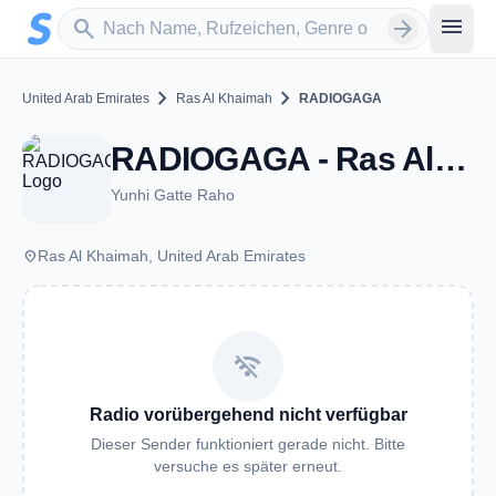
Zum Hauptinhalt springen
Sender suchen
menu
search
arrow_forward
chevron_right
chevron_right
United Arab Emirates
Ras Al Khaimah
RADIOGAGA
RADIOGAGA - Ras Al Khaimah
Yunhi Gatte Raho
place
Ras Al Khaimah, United Arab Emirates
wifi_off
Radio vorübergehend nicht verfügbar
Dieser Sender funktioniert gerade nicht. Bitte
versuche es später erneut.