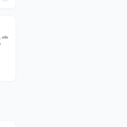
 elle
s