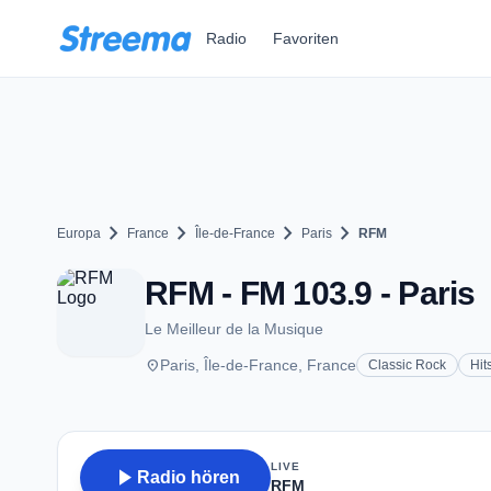
Zum Hauptinhalt springen
Radio
Favoriten
chevron_right
chevron_right
chevron_right
chevron_right
Europa
France
Île-de-France
Paris
RFM
RFM - FM 103.9 - Paris
Le Meilleur de la Musique
place
Paris, Île-de-France, France
Classic Rock
Hit
LIVE
play_arrow
Radio hören
RFM