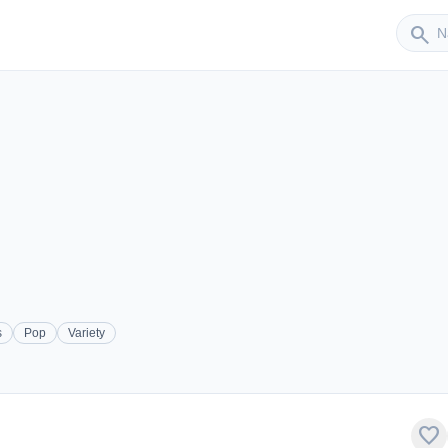
Sender
search
s
Pop
Variety
favorite