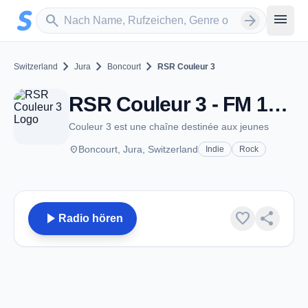
Zum Hauptinhalt springen
Sender suchen
menu
search
arrow_forward
chevron_right
chevron_right
chevron_right
Switzerland
Jura
Boncourt
RSR Couleur 3
RSR Couleur 3 - FM 102.2 - Boncourt
Couleur 3 est une chaîne destinée aux jeunes
place
Boncourt, Jura, Switzerland
Indie
Rock
play_arrow
favorite
share
Radio hören