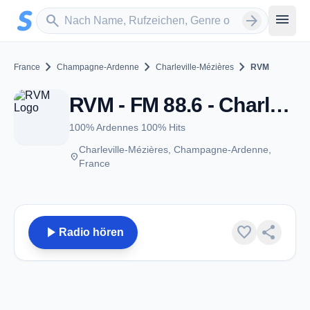
Zum Hauptinhalt springen
Sender suchen
menu
search
arrow_forward
chevron_right
chevron_right
chevron_right
France
Champagne-Ardenne
Charleville-Mézières
RVM
RVM - FM 88.6 - Charleville-Mézières
100% Ardennes 100% Hits
Charleville-Mézières, Champagne-Ardenne,
place
France
play_arrow
favorite
share
Radio hören