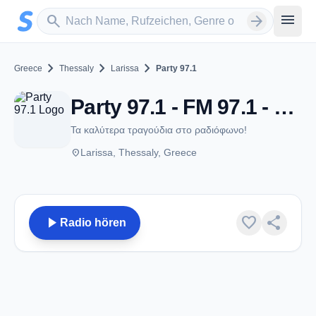
Zum Hauptinhalt springen
Sender suchen
menu
search
arrow_forward
chevron_right
chevron_right
chevron_right
Greece
Thessaly
Larissa
Party 97.1
Party 97.1 - FM 97.1 - Larissa
Τα καλύτερα τραγούδια στο ραδιόφωνο!
place
Larissa, Thessaly, Greece
play_arrow
favorite
share
Radio hören