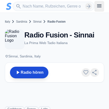
Zum Hauptinhalt springen
Sender suchen
menu
search
arrow_forward
chevron_right
chevron_right
chevron_right
Italy
Sardinia
Sinnai
Radio Fusion
Radio Fusion - Sinnai
La Prima Web Tadio Italiana
place
Sinnai, Sardinia, Italy
play_arrow
favorite
share
Radio hören