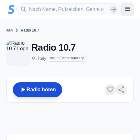
Zum Hauptinhalt springen
Sender suchen
menu
search
arrow_forward
chevron_right
Italy
Radio 10.7
Radio 10.7
place
, Italy
Adult Contemporary
play_arrow
favorite
share
Radio hören