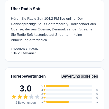
Über Radio Soft
Hören Sie Radio Soft 104.2 FM live online. Der
Danishsprachige Adult Contemporary-Radiosender aus
Odense, der aus Odense, Denmark sendet. Streamen
Sie Radio Soft kostenlos auf Streema — keine
Anmeldung erforderlich.
FREQUENZ
SPRACHE
104.2 FM
Danish
Hörerbewertungen
Bewertung schreiben
3.0
5
star
1
4
star
0
3
star
0
star
star
star
star
star
2
star
0
1
star
1
2 Bewertungen