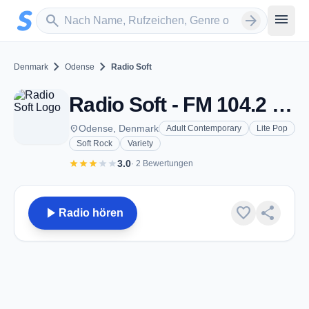
Zum Hauptinhalt springen
Sender suchen
menu
search
arrow_forward
chevron_right
chevron_right
Denmark
Odense
Radio Soft
Radio Soft - FM 104.2 - Odense
place
Odense, Denmark
Adult Contemporary
Lite Pop
Soft Rock
Variety
star
star
star
star
star
3.0
· 2 Bewertungen
play_arrow
favorite
share
Radio hören