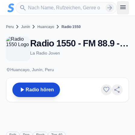
Zum Hauptinhalt springen
Sender suchen
menu
search
arrow_forward
chevron_right
chevron_right
chevron_right
Peru
Junín
Huancayo
Radio 1550
Radio 1550 - FM 88.9 - Huancayo
La Radio Joven
place
Huancayo, Junín, Peru
play_arrow
favorite
share
Radio hören