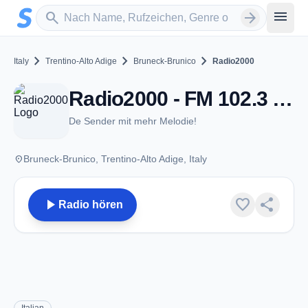
Zum Hauptinhalt springen
Sender suchen
menu
search
arrow_forward
chevron_right
chevron_right
chevron_right
Italy
Trentino-Alto Adige
Bruneck-Brunico
Radio2000
Radio2000 - FM 102.3 - Bruneck-Brunico
De Sender mit mehr Melodie!
place
Bruneck-Brunico, Trentino-Alto Adige, Italy
play_arrow
favorite
share
Radio hören