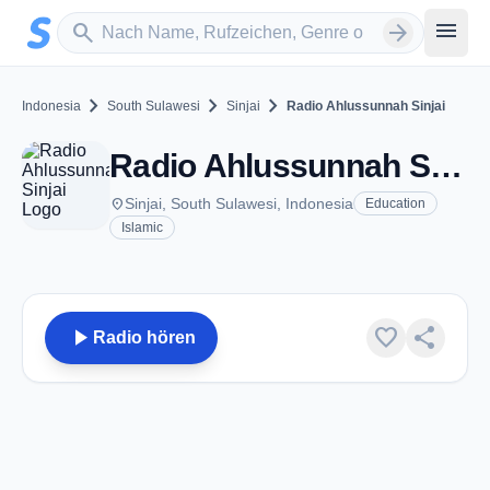
Zum Hauptinhalt springen
Sender suchen
menu
search
arrow_forward
chevron_right
chevron_right
chevron_right
Indonesia
South Sulawesi
Sinjai
Radio Ahlussunnah Sinjai
Radio Ahlussunnah Sinjai - Sinjai
place
Sinjai, South Sulawesi, Indonesia
Education
Islamic
play_arrow
favorite
share
Radio hören