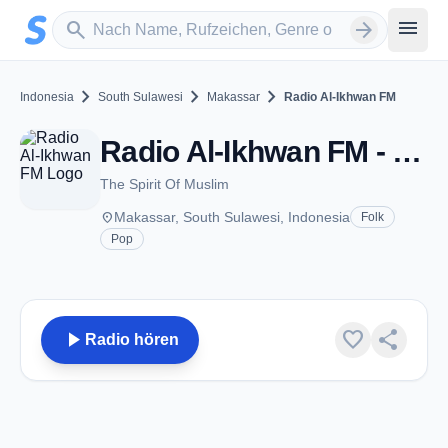
Zum Hauptinhalt springen
Sender suchen
menu
search
arrow_forward
chevron_right
chevron_right
chevron_right
Indonesia
South Sulawesi
Makassar
Radio Al-Ikhwan FM
Radio Al-Ikhwan FM - FM 101.9 - Makassar
The Spirit Of Muslim
place
Makassar, South Sulawesi, Indonesia
Folk
Pop
play_arrow
favorite
share
Radio hören