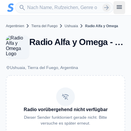
Zum Hauptinhalt springen
Sender suchen
menu
search
arrow_forward
chevron_right
chevron_right
chevron_right
Argentinien
Tierra del Fuego
Ushuaia
Radio Alfa y Omega
Radio Alfa y Omega - FM 95.5 - Ushuaia
place
Ushuaia, Tierra del Fuego, Argentina
wifi_off
Radio vorübergehend nicht verfügbar
Dieser Sender funktioniert gerade nicht. Bitte
versuche es später erneut.