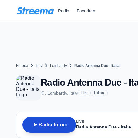
Zum Hauptinhalt springen
Radio
Favoriten
chevron_right
chevron_right
chevron_right
Europa
Italy
Lombardy
Radio Antenna Due - Italia
Radio Antenna Due - Ita
place
, Lombardy, Italy
Hits
Italian
LIVE
play_arrow
Radio hören
Radio Antenna Due - Italia