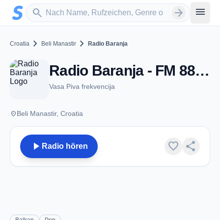
Zum Hauptinhalt springen
Sender suchen
menu
search
arrow_forward
chevron_right
chevron_right
Croatia
Beli Manastir
Radio Baranja
Radio Baranja - FM 88.0 - Beli Manastir
Vasa Piva frekvencija
place
Beli Manastir, Croatia
play_arrow
favorite
share
Radio hören