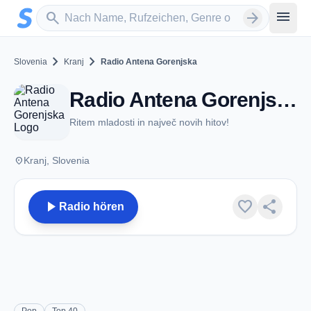
Zum Hauptinhalt springen
Sender suchen
menu
search
arrow_forward
chevron_right
chevron_right
Slovenia
Kranj
Radio Antena Gorenjska
Radio Antena Gorenjska - FM 98.3 - Kranj
Ritem mladosti in največ novih hitov!
place
Kranj, Slovenia
play_arrow
favorite
share
Radio hören