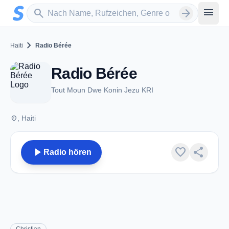
Zum Hauptinhalt springen
Sender suchen
menu
search
arrow_forward
chevron_right
Haiti
Radio Bérée
Radio Bérée
Tout Moun Dwe Konin Jezu KRI
place
, Haiti
play_arrow
favorite
share
Radio hören