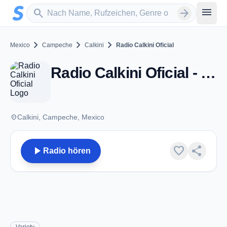
Zum Hauptinhalt springen
Sender suchen
menu
search
arrow_forward
chevron_right
chevron_right
chevron_right
Mexico
Campeche
Calkini
Radio Calkini Oficial
Radio Calkini Oficial - Calkini, CM
place
Calkini, Campeche, Mexico
play_arrow
favorite
share
Radio hören