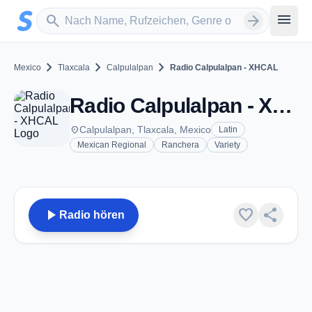
Zum Hauptinhalt springen
Sender suchen
menu
search
arrow_forward
chevron_right
chevron_right
chevron_right
Mexico
Tlaxcala
Calpulalpan
Radio Calpulalpan - XHCAL
Radio Calpulalpan - XHCAL - FM 94.3 - Calpulalpan, TL
place
Calpulalpan, Tlaxcala, Mexico
Latin
Mexican Regional
Ranchera
Variety
play_arrow
favorite
share
Radio hören