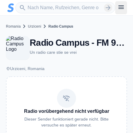
Zum Hauptinhalt springen
Sender suchen
menu
search
arrow_forward
chevron_right
chevron_right
Romania
Urziceni
Radio Campus
Radio Campus - FM 99.0 - Urziceni
Un radio care stie se vrei
place
Urziceni, Romania
wifi_off
Radio vorübergehend nicht verfügbar
Dieser Sender funktioniert gerade nicht. Bitte
versuche es später erneut.