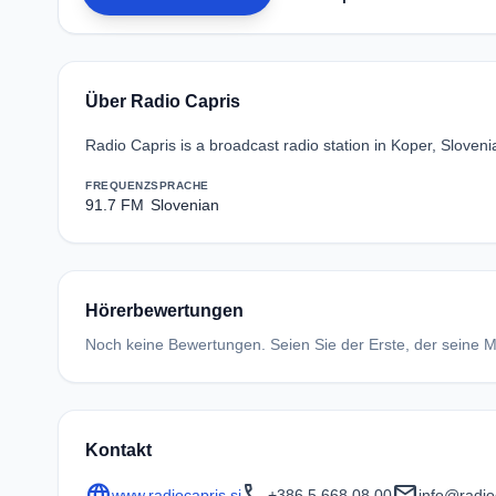
Über Radio Capris
Radio Capris is a broadcast radio station in Koper, Slove
FREQUENZ
SPRACHE
91.7 FM
Slovenian
Hörerbewertungen
Noch keine Bewertungen. Seien Sie der Erste, der seine Me
Kontakt
language
call
mail
www.radiocapris.si
+386 5 668 08 00
info@radio