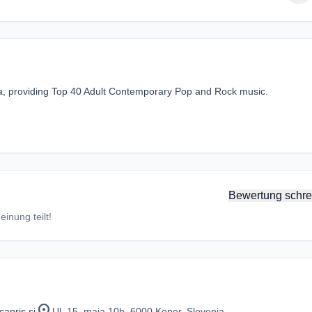
nia, providing Top 40 Adult Contemporary Pop and Rock music.
Bewertung schre
inung teilt!
location_on
capris.si
Ul. 15. maja 10b, 6000 Koper, Slovenia