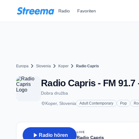
Zum Hauptinhalt springen
Radio
Favoriten
chevron_right
chevron_right
chevron_right
Europa
Slovenia
Koper
Radio Capris
Radio Capris - FM 91.7 
Dobra družba
place
Koper, Slovenia
Adult Contemporary
Pop
Ro
LIVE
play_arrow
Radio hören
Radio Capris