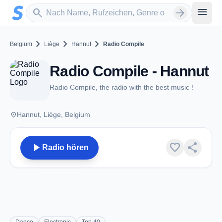
Zum Hauptinhalt springen
Sender suchen
menu
search
arrow_forward
chevron_right
chevron_right
chevron_right
Belgium
Liège
Hannut
Radio Compile
Radio Compile - Hannut
Radio Compile, the radio with the best music !
place
Hannut, Liège, Belgium
play_arrow
favorite
share
Radio hören