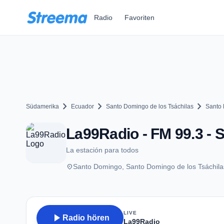
Zum Hauptinhalt springen
Radio
Favoriten
chevron_right
chevron_right
chevron_right
Südamerika
Ecuador
Santo Domingo de los Tsáchilas
Santo
La99Radio - FM 99.3 -
La estación para todos
place
Santo Domingo, Santo Domingo de los Tsáchila
LIVE
play_arrow
Radio hören
La99Radio