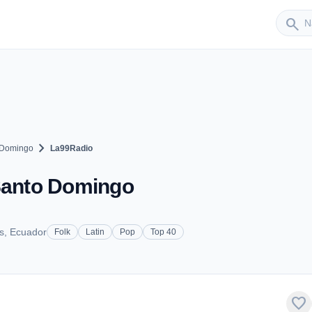
Sender
search
chevron_right
 Domingo
La99Radio
 Santo Domingo
s, Ecuador
Folk
Latin
Pop
Top 40
favorite