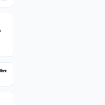
d
iben