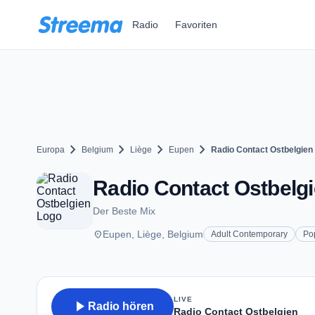
Zum Hauptinhalt springen
Radio
Favoriten
chevron_right
chevron_right
chevron_right
chevron_right
Europa
Belgium
Liège
Eupen
Radio Contact Ostbelgien
Radio Contact Ostbelgi
Der Beste Mix
place
Eupen, Liège, Belgium
Adult Contemporary
Po
LIVE
play_arrow
Radio hören
Radio Contact Ostbelgien