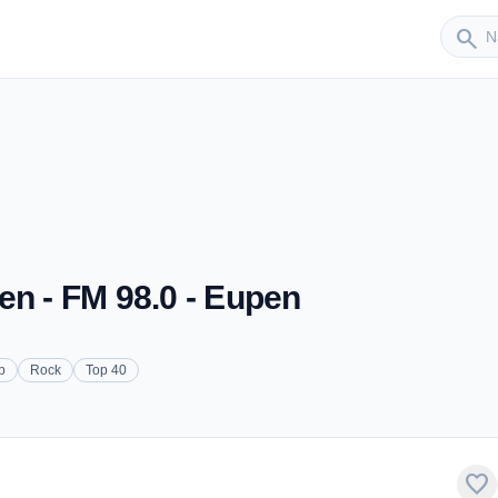
Sender
search
en - FM 98.0 - Eupen
p
Rock
Top 40
favorite