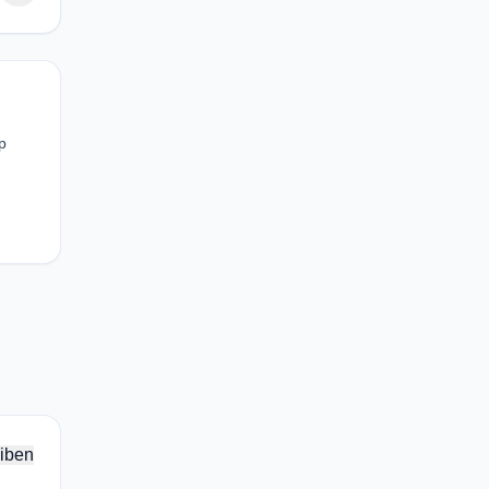
p
iben