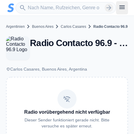
Zum Hauptinhalt springen
Sender suchen
menu
search
arrow_forward
chevron_right
chevron_right
chevron_right
Argentinien
Buenos Aires
Carlos Casares
Radio Contacto 96.9
Radio Contacto 96.9 - FM 96.9 - Carlos Casares
place
Carlos Casares, Buenos Aires, Argentina
wifi_off
Radio vorübergehend nicht verfügbar
Dieser Sender funktioniert gerade nicht. Bitte
versuche es später erneut.