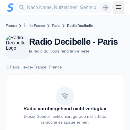
Zum Hauptinhalt springen
Sender suchen
menu
search
arrow_forward
chevron_right
chevron_right
chevron_right
France
Île-de-France
Paris
Radio Decibelle
Radio Decibelle - Paris
la radio qui vous rend la vie belle
place
Paris, Île-de-France, France
wifi_off
Radio vorübergehend nicht verfügbar
Dieser Sender funktioniert gerade nicht. Bitte
versuche es später erneut.