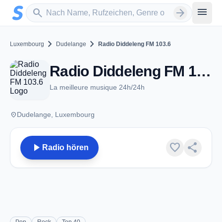
Zum Hauptinhalt springen
Sender suchen
menu
search
arrow_forward
chevron_right
chevron_right
Luxembourg
Dudelange
Radio Diddeleng FM 103.6
Radio Diddeleng FM 103.6 - FM 103.6 - Dudelange
La meilleure musique 24h/24h
place
Dudelange, Luxembourg
play_arrow
favorite
share
Radio hören