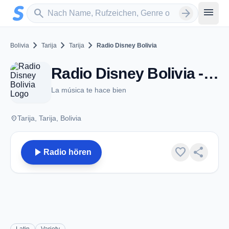
Zum Hauptinhalt springen
Sender suchen
menu
search
arrow_forward
chevron_right
chevron_right
chevron_right
Bolivia
Tarija
Tarija
Radio Disney Bolivia
Radio Disney Bolivia - FM 100.9 - Tarija
La música te hace bien
place
Tarija, Tarija, Bolivia
play_arrow
favorite
share
Radio hören