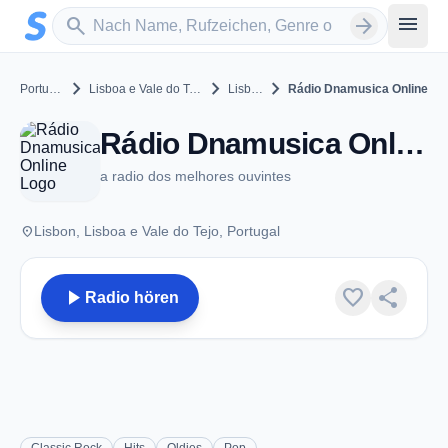
Zum Hauptinhalt springen
Sender suchen
menu
search
arrow_forward
chevron_right
chevron_right
chevron_right
Portugal
Lisboa e Vale do Tejo
Lisbon
Rádio Dnamusica Online
Rádio Dnamusica Online - Lisbon
a radio dos melhores ouvintes
place
Lisbon, Lisboa e Vale do Tejo, Portugal
play_arrow
favorite
share
Radio hören