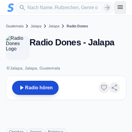
Zum Hauptinhalt springen
Sender suchen
menu
search
arrow_forward
chevron_right
chevron_right
chevron_right
Guatemala
Jalapa
Jalapa
Radio Dones
Radio Dones - Jalapa
place
Jalapa, Jalapa, Guatemala
play_arrow
favorite
share
Radio hören