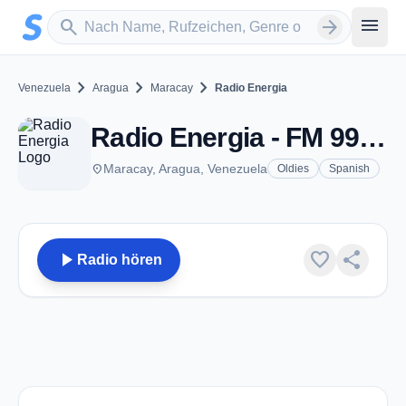
Zum Hauptinhalt springen
Sender suchen
menu
search
arrow_forward
chevron_right
chevron_right
chevron_right
Venezuela
Aragua
Maracay
Radio Energia
Radio Energia - FM 99.9 - Maracay
place
Maracay, Aragua, Venezuela
Oldies
Spanish
play_arrow
favorite
share
Radio hören