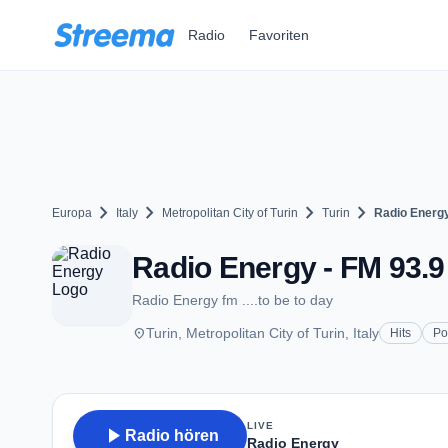
Zum Hauptinhalt springen
Radio
Favoriten
chevron_right
chevron_right
chevron_right
chevron_right
Europa
Italy
Metropolitan City of Turin
Turin
Radio Energ
Radio Energy - FM 93.9 
Radio Energy fm ....to be to day
place
Turin, Metropolitan City of Turin, Italy
Hits
Po
LIVE
play_arrow
Radio hören
Radio Energy