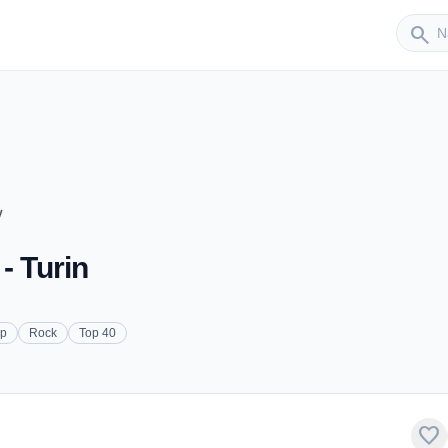
Sender
search
y
- Turin
p
Rock
Top 40
favorite