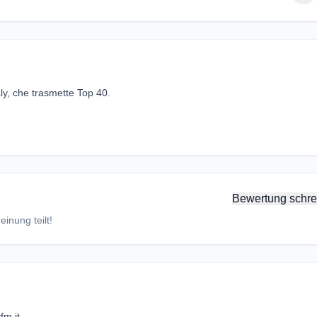
ly, che trasmette Top 40.
Bewertung schre
inung teilt!
fm.it