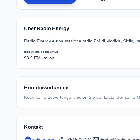
Über Radio Energy
Radio Energy è una stazione radio FM di Modica, Sicily, Ita
FREQUENZ
SPRACHE
93.9 FM
Italian
Hörerbewertungen
Noch keine Bewertungen. Seien Sie der Erste, der seine Me
Kontakt
language
call
mail
radioenergy.to
3515224211
diretta@radioenergy