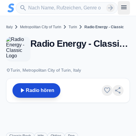
Zum Hauptinhalt springen
Sender suchen
menu
search
arrow_forward
chevron_right
chevron_right
chevron_right
Italy
Metropolitan City of Turin
Turin
Radio Energy - Classic
Radio Energy - Classic - Turin
place
Turin, Metropolitan City of Turin, Italy
play_arrow
favorite
share
Radio hören