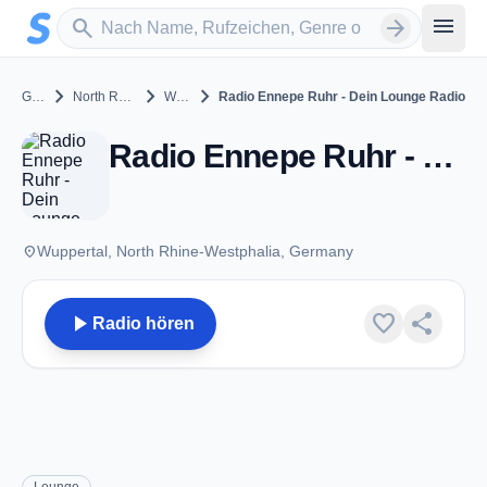
Zum Hauptinhalt springen
Sender suchen
menu
search
arrow_forward
chevron_right
chevron_right
chevron_right
Germany
North Rhine-Westphalia
Wuppertal
Radio Ennepe Ruhr - Dein Lounge Radio
Radio Ennepe Ruhr - Dein Lounge Radio - Wuppertal
place
Wuppertal, North Rhine-Westphalia, Germany
play_arrow
favorite
share
Radio hören