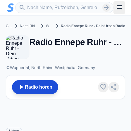
Zum Hauptinhalt springen
Sender suchen
menu
search
arrow_forward
chevron_right
chevron_right
chevron_right
Germany
North Rhine-Westphalia
Wuppertal
Radio Ennepe Ruhr - Dein Urban Radio
Radio Ennepe Ruhr - Dein Urban Radio - Wuppertal
place
Wuppertal, North Rhine-Westphalia, Germany
play_arrow
favorite
share
Radio hören